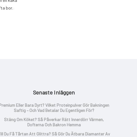
Om en kaka
fta bor.
Senaste Inläggen
Premium Eller Bara Dyrt? Vilket Proteinpulver Gör Bakningen
Saftig – Och Vad Betalar Du Egentligen För?
Stäng Om Köket? Så Påverkar Rätt Innerdörr Värmen,
Dofterna Och Bakron Hemma
ill Du Få Tårtan Att Glittra? Så Gör Du Ätbara Diamanter Av