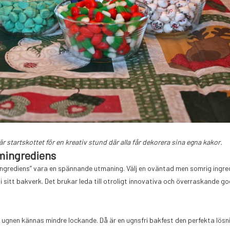
är startskottet för en kreativ stund där alla får dekorera sina egna kakor.
mingrediens
ingrediens” vara en spännande utmaning. Välj en oväntad men somrig ingre
a i sitt bakverk. Det brukar leda till otroligt innovativa och överraskande g
gnen kännas mindre lockande. Då är en ugnsfri bakfest den perfekta lösn