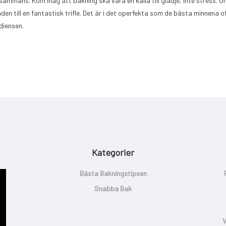
sammans. Kom ihåg att bakning ska vara en källa till glädje, inte stress. 
nden till en fantastisk trifle. Det är i det operfekta som de bästa minnena o
diensen.
Kategorier
Bästa Bakningstipsen
Snabba Bak
V