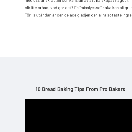
med oss är skratten och känslan av att ha skapat något till
blir lite bränd, vad gör det? En ”misslyckad” kaka kan bli gru
För i slutändan är den delade glädjen den allra sötaste ingre
10 Bread Baking Tips From Pro Bakers